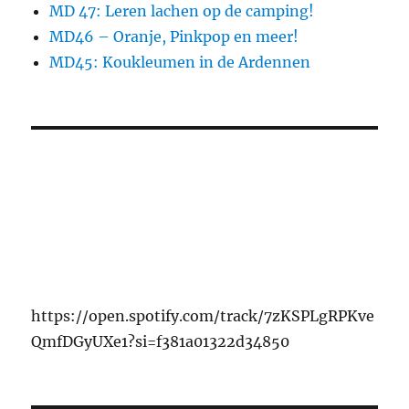
MD 47: Leren lachen op de camping!
MD46 – Oranje, Pinkpop en meer!
MD45: Koukleumen in de Ardennen
https://open.spotify.com/track/7zKSPLgRPKve
QmfDGyUXe1?si=f381a01322d34850