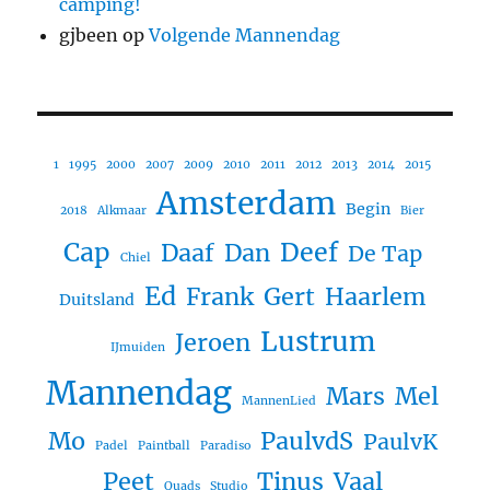
camping!
gjbeen
op
Volgende Mannendag
1
1995
2000
2007
2009
2010
2011
2012
2013
2014
2015
Amsterdam
Begin
2018
Alkmaar
Bier
Cap
Deef
Daaf
Dan
De Tap
Chiel
Ed
Frank
Gert
Haarlem
Duitsland
Lustrum
Jeroen
IJmuiden
Mannendag
Mars
Mel
MannenLied
Mo
PaulvdS
PaulvK
Padel
Paintball
Paradiso
Peet
Tinus
Vaal
Quads
Studio