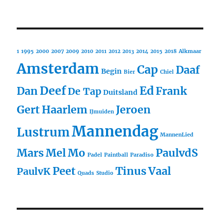
1
1995
2000
2007
2009
2010
2011
2012
2013
2014
2015
2018
Alkmaar
Amsterdam
Cap
Daaf
Begin
Bier
Chiel
Deef
Ed
Dan
Frank
De Tap
Duitsland
Gert
Haarlem
Jeroen
IJmuiden
Mannendag
Lustrum
MannenLied
Mars
Mel
Mo
PaulvdS
Padel
Paintball
Paradiso
Peet
Tinus
Vaal
PaulvK
Quads
Studio