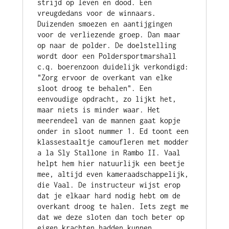
strijd op leven en dood. Een 
vreugdedans voor de winnaars. 
Duizenden smoezen en aantijgingen 
voor de verliezende groep. Dan maar 
op naar de polder. De doelstelling 
wordt door een Poldersportmarshall 
c.q. boerenzoon duidelijk verkondigd: 
"Zorg ervoor de overkant van elke 
sloot droog te behalen". Een 
eenvoudige opdracht, zo lijkt het, 
maar niets is minder waar. Het 
meerendeel van de mannen gaat kopje 
onder in sloot nummer 1. Ed toont een 
klassestaaltje camoufleren met modder 
a la Sly Stallone in Rambo II. Vaal 
helpt hem hier natuurlijk een beetje 
mee, altijd even kameraadschappelijk, 
die Vaal. De instructeur wijst erop 
dat je elkaar hard nodig hebt om de 
overkant droog te halen. Iets zegt me 
dat we deze sloten dan toch beter op 
eigen krachten hadden kunnen 