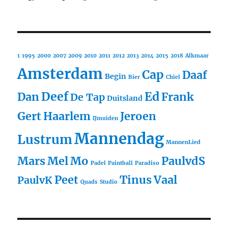
1
1995
2000
2007
2009
2010
2011
2012
2013
2014
2015
2018
Alkmaar
Amsterdam
Cap
Daaf
Begin
Bier
Chiel
Deef
Ed
Dan
Frank
De Tap
Duitsland
Gert
Haarlem
Jeroen
IJmuiden
Mannendag
Lustrum
MannenLied
Mars
Mel
Mo
PaulvdS
Padel
Paintball
Paradiso
Peet
Tinus
Vaal
PaulvK
Quads
Studio