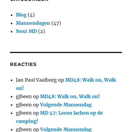
Blog
(4)
Mannendagen
(47)
Next MD
(2)
REACTIES
Jan Paul Vaalburg
op
MD48: Walk on, Walk
on!
gjbeen
op
MD48: Walk on, Walk on!
gjbeen
op
Volgende Mannendag
gjbeen
op
MD 47: Leren lachen op de
camping!
gjbeen
op
Volgende Mannendag