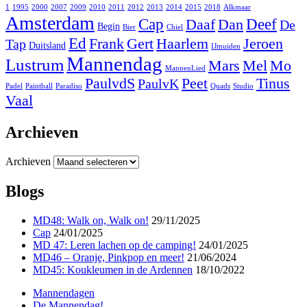
1
1995
2000
2007
2009
2010
2011
2012
2013
2014
2015
2018
Alkmaar
Amsterdam
Cap
Deef
Daaf
Dan
De
Begin
Bier
Chiel
Ed
Frank
Gert
Haarlem
Jeroen
Tap
Duitsland
IJmuiden
Mannendag
Lustrum
Mars
Mel
Mo
MannenLied
PaulvdS
Peet
Tinus
PaulvK
Padel
Paintball
Paradiso
Quads
Studio
Vaal
Archieven
Archieven
Blogs
MD48: Walk on, Walk on!
29/11/2025
Cap
24/01/2025
MD 47: Leren lachen op de camping!
24/01/2025
MD46 – Oranje, Pinkpop en meer!
21/06/2024
MD45: Koukleumen in de Ardennen
18/10/2022
Mannendagen
De Mannendag!