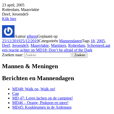
23 april, 2005
Rotterdam, Maasvlakte
Deef, JeroendeS
Klik hier
Auteur
gjbeen
Geplaatst op
25/12/2019
25/12/2019
Categorieën
Mannendagen
Tags
18
,
2005
,
Deef
,
JeroendeS
,
Maasvlakte
,
Mariniers
,
Rotterdam
,
Schermen
Laat
een reactie achter
op MD18: Don’t be afraid of the Dark
Zoeken naar:
Zoeken
Mannen & Meningen
Berichten en Mannendagen
MD48: Walk on, Walk on!
Cap
MD 47: Leren lachen op de camping!
MD46 – Oranje, Pinkpop en meer!
MD45: Koukleumen in de Ardennen