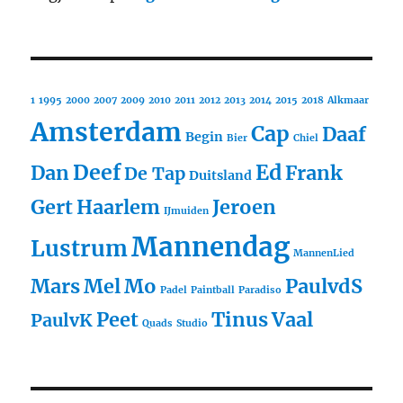
1
1995
2000
2007
2009
2010
2011
2012
2013
2014
2015
2018
Alkmaar
Amsterdam
Cap
Daaf
Begin
Bier
Chiel
Deef
Ed
Dan
Frank
De Tap
Duitsland
Gert
Haarlem
Jeroen
IJmuiden
Mannendag
Lustrum
MannenLied
Mars
Mel
Mo
PaulvdS
Padel
Paintball
Paradiso
Peet
Tinus
Vaal
PaulvK
Quads
Studio