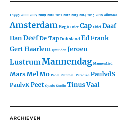
1
1995
2000
2007
2009
2010
2011
2012
2013
2014
2015
2018
Alkmaar
Amsterdam
Cap
Daaf
Begin
Bier
Chiel
Deef
Ed
Dan
Frank
De Tap
Duitsland
Gert
Haarlem
Jeroen
IJmuiden
Mannendag
Lustrum
MannenLied
Mars
Mel
Mo
PaulvdS
Padel
Paintball
Paradiso
Peet
Tinus
Vaal
PaulvK
Quads
Studio
ARCHIEVEN