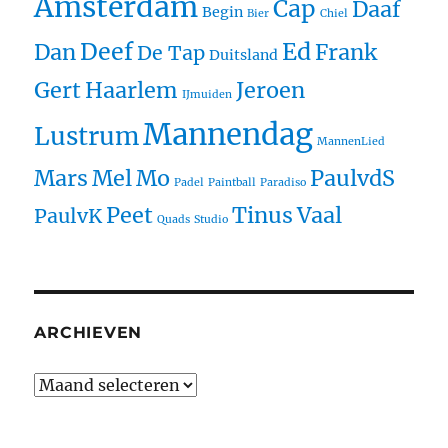
Amsterdam
Cap
Daaf
Begin
Bier
Chiel
Deef
Ed
Dan
Frank
De Tap
Duitsland
Gert
Haarlem
Jeroen
IJmuiden
Mannendag
Lustrum
MannenLied
Mars
Mel
Mo
PaulvdS
Padel
Paintball
Paradiso
Peet
Tinus
Vaal
PaulvK
Quads
Studio
ARCHIEVEN