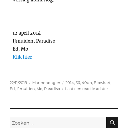
12 april 2014
IJmuiden, Paradiso
Ed, Mo
Klik hier
22/11/2019
Mannendagen
2014
,
36
,
40up
,
Blowkart
,
Ed
,
IJmuiden
,
Mo
,
Paradiso
Laat een reactie achter