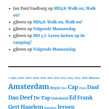
Jan Paul Vaalburg
op
MD48: Walk on, Walk
on!
gjbeen
op
MD48: Walk on, Walk on!
gjbeen
op
Volgende Mannendag
gjbeen
op
MD 47: Leren lachen op de
camping!
gjbeen
op
Volgende Mannendag
1
1995
2000
2007
2009
2010
2011
2012
2013
2014
2015
2018
Alkmaar
Amsterdam
Cap
Daaf
Begin
Bier
Chiel
Deef
Ed
Dan
Frank
De Tap
Duitsland
Gert
Haarlem
Jeroen
IJmuiden