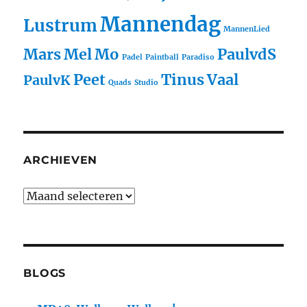
Mannendag
Lustrum
MannenLied
Mars
Mel
Mo
PaulvdS
Padel
Paintball
Paradiso
Peet
Tinus
Vaal
PaulvK
Quads
Studio
ARCHIEVEN
BLOGS