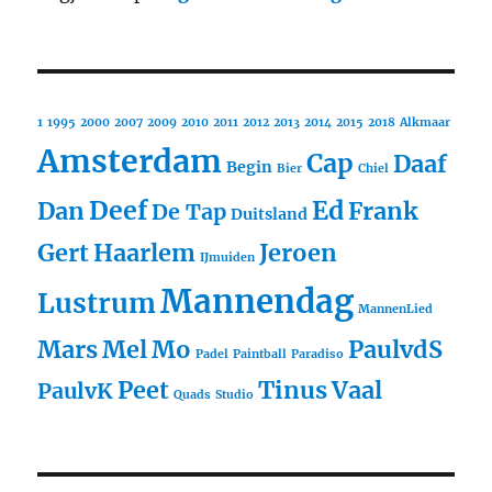
1
1995
2000
2007
2009
2010
2011
2012
2013
2014
2015
2018
Alkmaar
Amsterdam
Cap
Daaf
Begin
Bier
Chiel
Deef
Ed
Dan
Frank
De Tap
Duitsland
Gert
Haarlem
Jeroen
IJmuiden
Mannendag
Lustrum
MannenLied
Mars
Mel
Mo
PaulvdS
Padel
Paintball
Paradiso
Peet
Tinus
Vaal
PaulvK
Quads
Studio