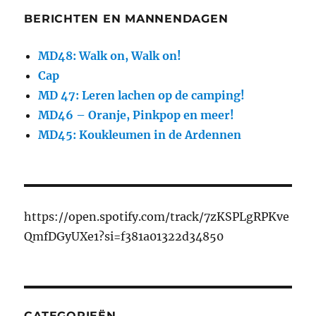
BERICHTEN EN MANNENDAGEN
MD48: Walk on, Walk on!
Cap
MD 47: Leren lachen op de camping!
MD46 – Oranje, Pinkpop en meer!
MD45: Koukleumen in de Ardennen
https://open.spotify.com/track/7zKSPLgRPKve
QmfDGyUXe1?si=f381a01322d34850
CATEGORIEËN