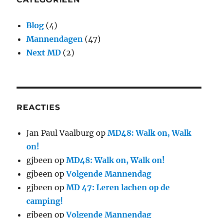
Blog
(4)
Mannendagen
(47)
Next MD
(2)
REACTIES
Jan Paul Vaalburg
op
MD48: Walk on, Walk
on!
gjbeen
op
MD48: Walk on, Walk on!
gjbeen
op
Volgende Mannendag
gjbeen
op
MD 47: Leren lachen op de
camping!
gjbeen
op
Volgende Mannendag