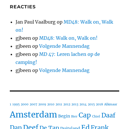
REACTIES
Jan Paul Vaalburg
op
MD48: Walk on, Walk
on!
gjbeen
op
MD48: Walk on, Walk on!
gjbeen
op
Volgende Mannendag
gjbeen
op
MD 47: Leren lachen op de
camping!
gjbeen
op
Volgende Mannendag
1
1995
2000
2007
2009
2010
2011
2012
2013
2014
2015
2018
Alkmaar
Amsterdam
Cap
Daaf
Begin
Bier
Chiel
Deef
Ed
Dan
Frank
De Tap
Duitsland