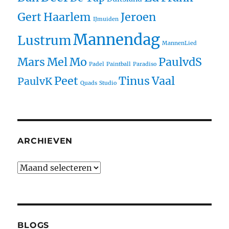
Gert
Haarlem
Jeroen
IJmuiden
Mannendag
Lustrum
MannenLied
Mars
Mel
Mo
PaulvdS
Padel
Paintball
Paradiso
Peet
Tinus
Vaal
PaulvK
Quads
Studio
ARCHIEVEN
BLOGS