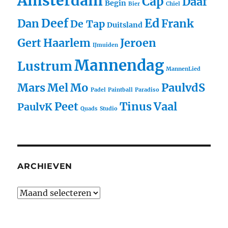
Amsterdam
Cap
Daaf
Begin
Bier
Chiel
Deef
Ed
Dan
Frank
De Tap
Duitsland
Gert
Haarlem
Jeroen
IJmuiden
Mannendag
Lustrum
MannenLied
Mars
Mel
Mo
PaulvdS
Padel
Paintball
Paradiso
Peet
Tinus
Vaal
PaulvK
Quads
Studio
ARCHIEVEN