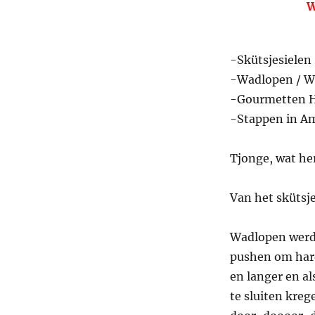
W
-Skütsjesielen
-Wadlopen / 
-Gourmetten H
-Stappen in A
Tjonge, wat h
Van het skütsj
Wadlopen werd 
pushen om hard
en langer en al
te sluiten kre