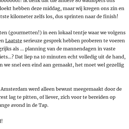
ooooor! Ik denk dat die andere 80 wadlopers ons
vloekt hebben deze middag, maar wij kregen ons zin en
ste kilometer zelfs los, dus sprinten naar de finish!
en (gourmetten!) in een lokaal tentje waar we volgens
en
Laatste
serieuze gesprek hebben proberen te voeren
ngrijks als … planning van de mannendagen in vaste
ts…? Dat liep na 10 minuten echt volledig uit de hand,
n we snel een eind aan gemaakt, het moet wel gezellig
 Amsterdam werd alleen bewust meegemaakt door de
est lag te pitten, of liever, zich voor te bereiden op
nge avond in de Tap.
d!