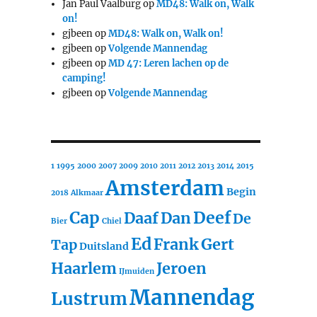
Jan Paul Vaalburg
op
MD48: Walk on, Walk
on!
gjbeen
op
MD48: Walk on, Walk on!
gjbeen
op
Volgende Mannendag
gjbeen
op
MD 47: Leren lachen op de
camping!
gjbeen
op
Volgende Mannendag
1
1995
2000
2007
2009
2010
2011
2012
2013
2014
2015
Amsterdam
Begin
2018
Alkmaar
Cap
Deef
Daaf
Dan
De
Bier
Chiel
Ed
Frank
Gert
Tap
Duitsland
Haarlem
Jeroen
IJmuiden
Mannendag
Lustrum