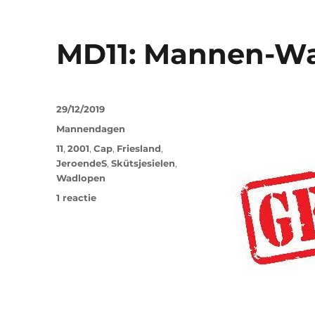
MD11: Mannen-W
29/12/2019
Mannendagen
11
,
2001
,
Cap
,
Friesland
,
JeroendeS
,
Skütsjesielen
,
Wadlopen
1 reactie