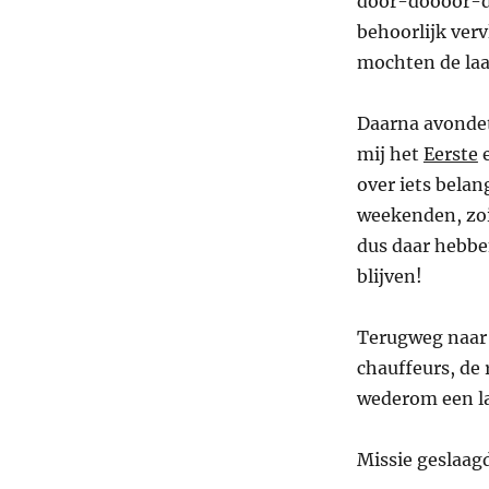
door-doooor-do
behoorlijk ver
mochten de laat
Daarna avondet
mij het
Eerste
over iets bela
weekenden, zoie
dus daar hebbe
blijven!
Terugweg naar
chauffeurs, de r
wederom een la
Missie geslaag