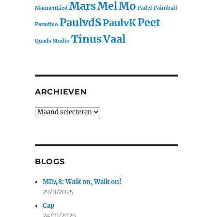
Mars
Mel
Mo
MannenLied
Padel
Paintball
PaulvdS
Peet
PaulvK
Paradiso
Tinus
Vaal
Quads
Studio
ARCHIEVEN
BLOGS
MD48: Walk on, Walk on!
29/11/2025
Cap
24/01/2025