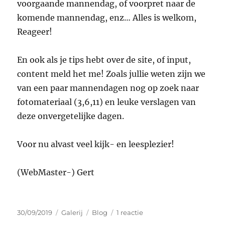
voorgaande mannendag, of voorpret naar de
komende mannendag, enz… Alles is welkom,
Reageer!
En ook als je tips hebt over de site, of input,
content meld het me! Zoals jullie weten zijn we
van een paar mannendagen nog op zoek naar
fotomateriaal (3,6,11) en leuke verslagen van
deze onvergetelijke dagen.
Voor nu alvast veel kijk- en leesplezier!
(WebMaster-) Gert
Geplaatst
Format
Categorieën
op
30/09/2019
Galerij
Blog
1 reactie
op
Welkom