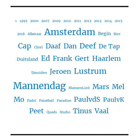
1
1995
2000
2007
2009
2010
2011
2012
2013
2014
2015
Amsterdam
Begin
2018
Alkmaar
Bier
Cap
Deef
Daaf
Dan
De Tap
Chiel
Ed
Frank
Gert
Haarlem
Duitsland
Lustrum
Jeroen
IJmuiden
Mannendag
Mars
Mel
MannenLied
Mo
PaulvdS
PaulvK
Padel
Paintball
Paradiso
Peet
Tinus
Vaal
Quads
Studio