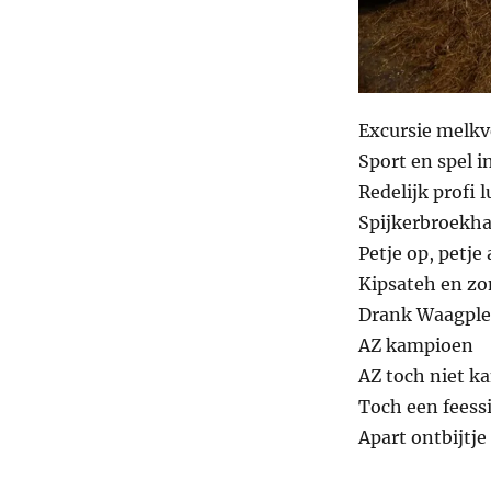
Excursie melkv
Sport en spel i
Redelijk profi 
Spijkerbroekh
Petje op, petje 
Kipsateh en zo
Drank Waagplei
AZ kampioen
AZ toch niet k
Toch een feessi
Apart ontbijtje