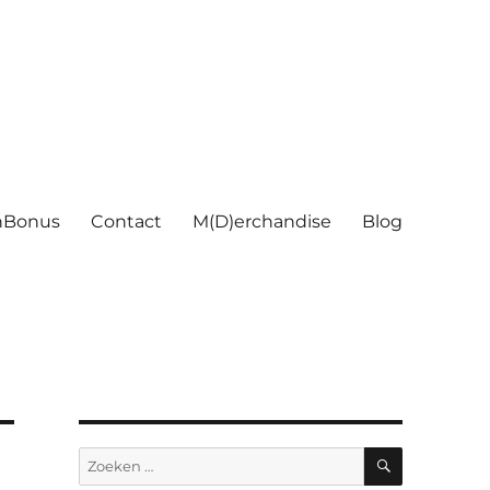
nBonus
Contact
M(D)erchandise
Blog