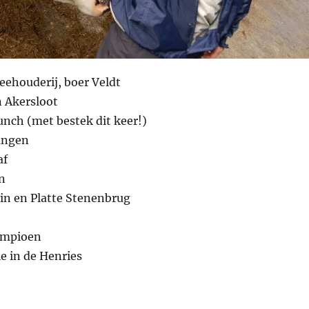
eehouderij, boer Veldt
n Akersloot
lunch (met bestek dit keer!)
angen
af
n
n en Platte Stenenbrug
ampioen
e in de Henries