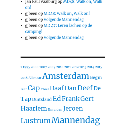
Jan Paul Vaalburg
op
MD48: Walk on, Walk
on!
gjbeen
op
MD48: Walk on, Walk on!
gjbeen
op
Volgende Mannendag
gjbeen
op
MD 47: Leren lachen op de
camping!
gjbeen
op
Volgende Mannendag
1
1995
2000
2007
2009
2010
2011
2012
2013
2014
2015
Amsterdam
Begin
2018
Alkmaar
Cap
Deef
Daaf
Dan
De
Bier
Chiel
Ed
Frank
Gert
Tap
Duitsland
Haarlem
Jeroen
IJmuiden
Mannendag
Lustrum