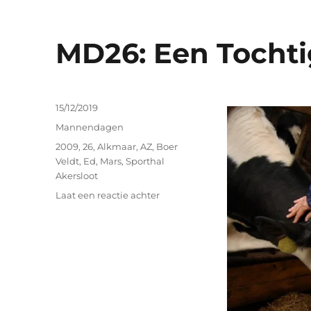
MD26: Een Tocht
15/12/2019
Mannendagen
2009
,
26
,
Alkmaar
,
AZ
,
Boer
Veldt
,
Ed
,
Mars
,
Sporthal
Akersloot
Laat een reactie achter