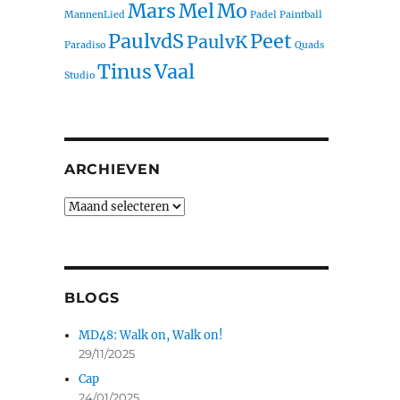
Mars
Mel
Mo
MannenLied
Padel
Paintball
PaulvdS
Peet
PaulvK
Paradiso
Quads
Tinus
Vaal
Studio
ARCHIEVEN
BLOGS
MD48: Walk on, Walk on!
29/11/2025
Cap
24/01/2025