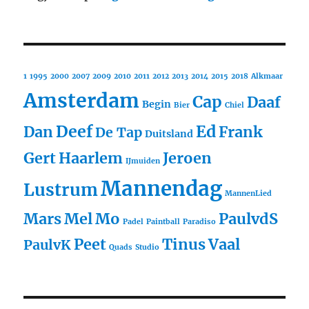
1
1995
2000
2007
2009
2010
2011
2012
2013
2014
2015
2018
Alkmaar
Amsterdam
Cap
Daaf
Begin
Bier
Chiel
Deef
Ed
Dan
Frank
De Tap
Duitsland
Gert
Haarlem
Jeroen
IJmuiden
Mannendag
Lustrum
MannenLied
Mars
Mel
Mo
PaulvdS
Padel
Paintball
Paradiso
Peet
Tinus
Vaal
PaulvK
Quads
Studio